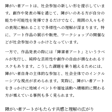
障がい者アートは、社会参加の新しい形を提示していま
障がい者アートの現場で出会う価値観の変
す。創作や発表の場を通じて、障がいのある方が自分の
化
能力や可能性を発揮できるだけでなく、周囲の人々もそ
感じる違和感から考える障がい者アート批判
の表現に触れることで多様性への理解が深まります。特
障がい者アートへの批判と違和感の背景を
に、アート作品の展示や販売、ワークショップの開催な
探る
どが社会参加のきっかけとなっています。
障がい者アート批判が問いかける芸術の本
一方で、作品発表の際には「障害者アート」というラベ
質
ルが先行し、純粋な芸術性や創作の自由が損なわれるリ
障がい者アートに感じる違和感の正体とは
スクもあります。こうした課題を乗り越えるためには、
障がい者アート批判から見える社会の課題
障がい者自身の主体的な参加と、社会全体でのインクル
障がい者アートを巡る違和感とその意義
ーシブな視点が求められます。実際に、障がい者アート
をきっかけに地域イベントや福祉活動へ積極的に関わる
方が増えている事例も多く見られます。
障がい者アートがもたらす共感と理解の広がり