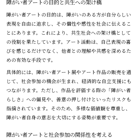
障がい者アートの目的と共生への架け橋
障がい者アートと共生意識の広がりを考察
障がい者アートの目的は、障がいのある方が自分らしい
多様性理解に役立つ障がい者アートの本質
表現を自由に追求し、その個性や感性を社会に伝えるこ
障がい者アートが伝える多様性理解のヒン
とにあります。これにより、共生社会への架け橋として
ト
の役割を果たしています。アート活動は、自己表現の喜
障がい者アートの本質を知ることの意義
びを感じるだけでなく、他者との理解や共感を深めるた
障がい者アートと多様な価値観の共存
めの有効な手段です。
障がい者アートで深まる多様性への共感
具体的には、障がい者アート展やアート作品の販売を通
障がい者アートの本質が問いかける社会像
じて、社会参加の機会が生まれ、経済的な自立支援にも
障がい者アート活動がもたらす発見とは
つながります。ただし、作品を評価する際の「障がい者
障がい者アート活動が生む新たな気づき
らしさ」への偏見や、善意の押し付けといったリスクも
障がい者アートの活動を通じた社会的発見
指摘されています。そのため、多様な価値観を尊重し、
障がい者自身の意志を大切にする姿勢が重要です。
障がい者アートに関わることで得る多様な
視点
障がい者アートと社会参加の関係性を考える
障がい者アート活動がもたらす自己発見