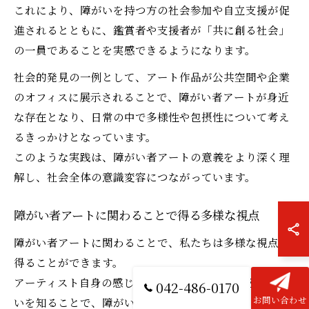
これにより、障がいを持つ方の社会参加や自立支援が促
進されるとともに、鑑賞者や支援者が「共に創る社会」
の一員であることを実感できるようになります。
社会的発見の一例として、アート作品が公共空間や企業
のオフィスに展示されることで、障がい者アートが身近
な存在となり、日常の中で多様性や包摂性について考え
るきっかけとなっています。
このような実践は、障がい者アートの意義をより深く理
解し、社会全体の意識変容につながっています。
障がい者アートに関わることで得る多様な視点
障がい者アートに関わることで、私たちは多様な視点を
得ることができます。
アーティスト自身の感じ方や表現方法、作品に込めた想
042-486-0170
いを知ることで、障がいのあるなしに関わらず「人間ら
お問い合わせ