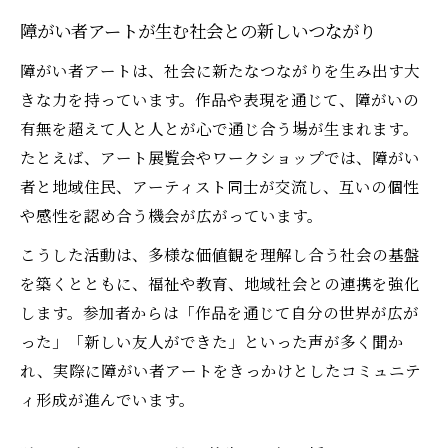
価値観
障がい者アートが生む社会との新しいつながり
創造性あふれる障がい者アートの力を探る
障がい者アートは、社会に新たなつながりを生み出す大
障がい者アートの創造性が切り拓く可能性
きな力を持っています。作品や表現を通じて、障がいの
障がい者アート活動の効果とは何かを深掘
有無を超えて人と人とが心で通じ合う場が生まれます。
り
たとえば、アート展覧会やワークショップでは、障がい
障がい者アートが社会に与える影響と意義
者と地域住民、アーティスト同士が交流し、互いの個性
障がい者アートに見る自由な表現の魅力
や感性を認め合う機会が広がっています。
障がい者アートが多様な価値観を育む理由
こうした活動は、多様な価値観を理解し合う社会の基盤
共生社会を拓く障がい者アートの魅力
を築くとともに、福祉や教育、地域社会との連携を強化
障がい者アートが示す共生社会の具体像
します。参加者からは「作品を通じて自分の世界が広が
障がい者アートの魅力と包摂する社会の姿
った」「新しい友人ができた」といった声が多く聞か
障がい者アートが拓くインクルーシブな未
れ、実際に障がい者アートをきっかけとしたコミュニテ
来
ィ形成が進んでいます。
障がい者アートを支える多様なつながり