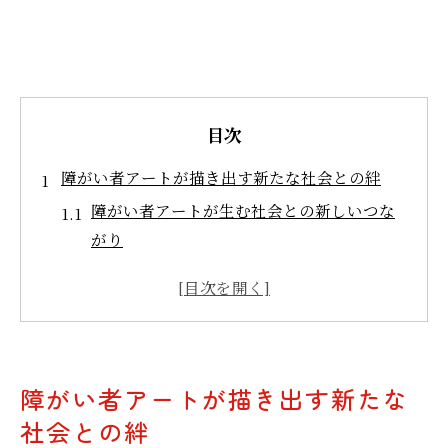
目次
障がい者アートが描き出す新たな社会との絆
障がい者アートが生む社会との新しいつな
がり
障がい者アートの目的と共生への架け橋
障がい者アートと社会参加の関係性を考え
る
障がい者アートがもたらす共感と理解の広
障がい者アートが描き出す新たな
がり
社会との絆
障がい者アートの存在が問いかける社会の