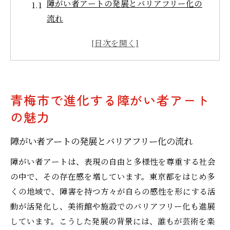
障がい者アートの発展とバリアフリー化の
流れ
青梅市で生まれる新しい障がい者アート体
験
東京都のバリアフリー施策が生むアートの
可能性
青梅市で進化する障がい者アート
障がい者アートで広がる地域交流の魅力
の魅力
青梅市のバリアフリー観光とアートの関係
性
障がい者アートの発展とバリアフリー化の流れ
障がい者アートを楽しむバリアフリー体験術
障がい者アートは、表現の自由と多様性を尊重する社会
障がい者アート鑑賞に役立つバリアフリー
の中で、その存在感を増しています。東京都をはじめ多
設備解説
くの地域で、障害を持つ方々が自らの感性を形にする活
車椅子利用者に配慮したアート鑑賞のコツ
動が活発化し、美術館や施設でのバリアフリー化も進展
とは
しています。こうした発展の背景には、誰もが芸術を楽
障害者手帳で美術館・博物館を快適に楽し