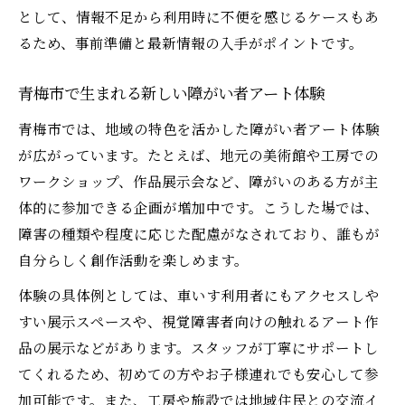
境
として、情報不足から利用時に不便を感じるケースもあ
るため、事前準備と最新情報の入手がポイントです。
バリアフリーで広がる障がい者アートの世界
障がい者アートがバリアフリーで変わる理
青梅市で生まれる新しい障がい者アート体験
由
青梅市では、地域の特色を活かした障がい者アート体験
東京都の美術館が実践するアクセシビリテ
が広がっています。たとえば、地元の美術館や工房での
ィ向上策
ワークショップ、作品展示会など、障がいのある方が主
障がい者アート展で体験できる新しい楽し
体的に参加できる企画が増加中です。こうした場では、
み方
障害の種類や程度に応じた配慮がなされており、誰もが
バリアフリー観光スポットとアートの融合
自分らしく創作活動を楽しめます。
例
体験の具体例としては、車いす利用者にもアクセスしや
障がい者アートの世界を支える現場の声
すい展示スペースや、視覚障害者向けの触れるアート作
障害者手帳があると美術館で何が変わるか
品の展示などがあります。スタッフが丁寧にサポートし
障害者手帳で受けられる美術館の主な特典
てくれるため、初めての方やお子様連れでも安心して参
とは
加可能です。また、工房や施設では地域住民との交流イ