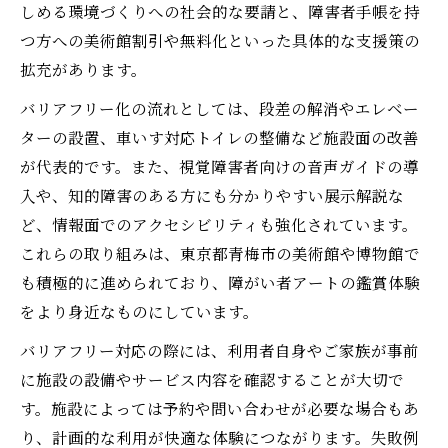
しめる環境づくりへの社会的な要請と、障害者手帳を持
む方法
つ方への美術館割引や無料化といった具体的な支援策の
多目的トイレやエレベーターの確認ポイン
拡充があります。
ト
バリアフリー化の流れとしては、段差の解消やエレベー
東京都バリアフリー施設で安心して楽しむ
ターの設置、車いす対応トイレの整備など施設面の改善
ために
が代表的です。また、視覚障害者向けの音声ガイドの導
多様性を支える青梅市のアート環境とは
入や、知的障害のある方にも分かりやすい展示解説な
障がい者アートを支援する青梅市の取り組
ど、情報面でのアクセシビリティも強化されています。
み紹介
これらの取り組みは、東京都青梅市の美術館や博物館で
知的障害や視覚障害にも優しいアート空間
も積極的に進められており、障がい者アートの鑑賞体験
の工夫
をより身近なものにしています。
東京都のバリアフリー美術館が目指す多様
バリアフリー対応の際には、利用者自身やご家族が事前
性
に施設の設備やサービス内容を確認することが大切で
障がい者アートと地域社会との連携事例
す。施設によっては予約や問い合わせが必要な場合もあ
青梅市で感じるインクルーシブなアート環
り、計画的な利用が快適な体験につながります。失敗例