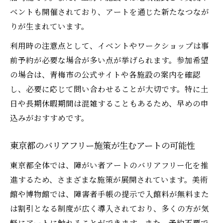
障がい者アート鑑賞時の割引や無料利用ポ
ベントも開催されており、アートを通じた新たなつなが
イント
りが生まれています。
東京都内の美術館予約システムの使い方ガ
利用時の注意点として、イベントやワークショップは事
イド
前予約が必要な場合が多い点が挙げられます。参加希望
付き添い者の無料入館条件と注意点を解説
の場合は、青梅市の公式サイトや各施設の案内を確認
障害者手帳利用時に確認したいバリアフリ
し、必要に応じて問い合わせることが大切です。特に土
ー情報
日や長期休暇期間は混雑することもあるため、早めの申
視覚や聴覚でも味わえるアートの楽しみ方
込みがおすすめです。
視覚障害者も楽しめる障がい者アート鑑賞
法
東京都のバリアフリー施策が生むアートの可能性
聴覚障害者への手話・音声ガイドサポート
東京都全体では、障がい者アートのバリアフリー化を推
活用
進するため、さまざまな施策が展開されています。美術
触知図や筆談ボードで広がるアート体験の
館や博物館では、障害者手帳の提示で入館料が無料また
工夫
は割引となる制度が広く導入されており、多くの方が気
軽にアートに触れることができます。また、予約不要で
東京都のバリアフリー美術館で実践される