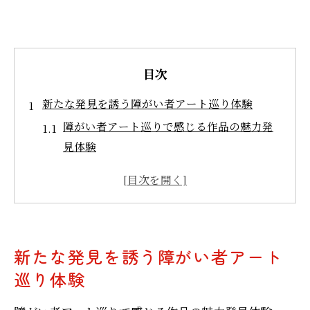
目次
新たな発見を誘う障がい者アート巡り体験
障がい者アート巡りで感じる作品の魅力発
見体験
障がい者アートギャラリー選び方と楽しみ
方のコツ
障がい者アート作品展を巡る意義と社会的
価値を考える
新たな発見を誘う障がい者アート
障がい者アートギャラリーで出会える独自
巡り体験
の創作世界
障がい者アート鑑賞で広がる感性と新しい