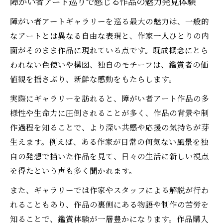
障がい者アート巡りで感じる作品の魅力発見体験
交流体験
障がい者アートギャラリーを巡る最大の魅力は、一般的
独自視点から見る障がい者アートの魅力
なアートとは異なる自由な表現と、作家一人ひとりの内
障がい者アートの自由な発想と独自性を味
面がそのまま作品に現れている点です。既成概念にとら
わう
われない色使いや構図、独自のモチーフは、鑑賞者の価
障がい者アート作品に宿る個性と表現の多
値観を揺さぶり、新鮮な感動をもたらします。
様性
実際にギャラリーを訪れると、障がい者アート作品の多
障がい者アートが社会へもたらす新たな価
様性や生命力に圧倒されることが多く、作品の背景や制
値とは
作過程を知ることで、より深い共感や応援の気持ちが芽
障がい者アートビジネスを支える背景と魅
生えます。例えば、ある作家が日常の何気ない風景を独
力の秘密
自の発想で描いた作品を見て、日々の生活に新しい視点
障がい者アート展で感じる感動と学びの視
を得たという声も多く聞かれます。
点
また、ギャラリーでは作家やスタッフによる解説が行わ
作品販売や商品化で広がる障がい者アートの世
れることもあり、作品の裏側にある物語や制作の苦労を
界
知ることで、鑑賞体験が一層豊かになります。作品購入