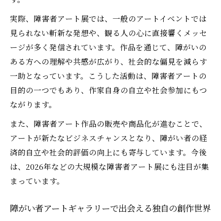
見方
実際、障害者アート展では、一般のアートイベントでは
障がい者アートギャラリー巡りで楽しむ応
見られない斬新な発想や、観る人の心に直接響くメッセ
援体験
ージが多く発信されています。作品を通じて、障がいの
ギャラリー巡りで知る障がい者アート業界の今
ある方への理解や共感が広がり、社会的な偏見を減らす
障がい者アート業界の現状とギャラリスト
一助となっています。こうした活動は、障害者アートの
の役割
目的の一つでもあり、作家自身の自立や社会参加にもつ
障がい者アートギャラリーの運営と市場構
ながります。
造を探る
また、障害者アート作品の販売や商品化が進むことで、
障がい者アートビジネスで注目のギャラリ
アートが新たなビジネスチャンスとなり、障がい者の経
スト事情
済的自立や社会的評価の向上にも寄与しています。今後
障がい者アート展と公募を支える業界の仕
は、2026年などの大規模な障害者アート展にも注目が集
組み
まっています。
障がい者アート業界の未来を巡り体験で予
測する
障がい者アートギャラリーで出会える独自の創作世界