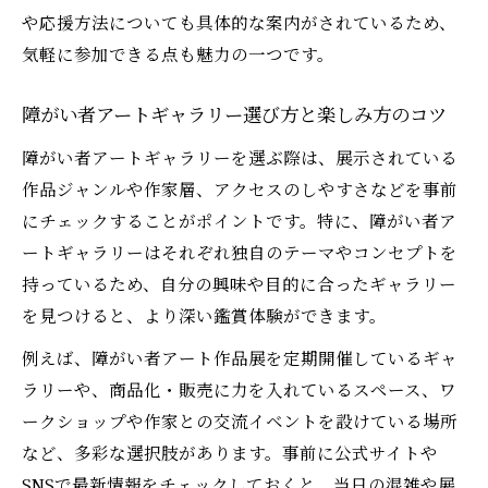
障がい者アート作品販売の現状と購入のポ
や応援方法についても具体的な案内がされているため、
イント
気軽に参加できる点も魅力の一つです。
障がい者アート商品化が拓く新しい可能性
とは
障がい者アートギャラリー選び方と楽しみ方のコツ
障がい者アートの流通とビジネスの仕組み
障がい者アートギャラリーを選ぶ際は、展示されている
を解説
作品ジャンルや作家層、アクセスのしやすさなどを事前
障がい者アート作品展と商品化の連動を考
にチェックすることがポイントです。特に、障がい者ア
える
ートギャラリーはそれぞれ独自のテーマやコンセプトを
障がい者アート販売で知る応援方法と実践
持っているため、自分の興味や目的に合ったギャラリー
例
を見つけると、より深い鑑賞体験ができます。
障がい者アート鑑賞から応援方法まで徹底解説
例えば、障がい者アート作品展を定期開催しているギャ
障がい者アート鑑賞を深めるためのポイン
ラリーや、商品化・販売に力を入れているスペース、ワ
ト
ークショップや作家との交流イベントを設けている場所
障がい者アート応援の実践方法と支援の流
など、多彩な選択肢があります。事前に公式サイトや
れ
SNSで最新情報をチェックしておくと、当日の混雑や展