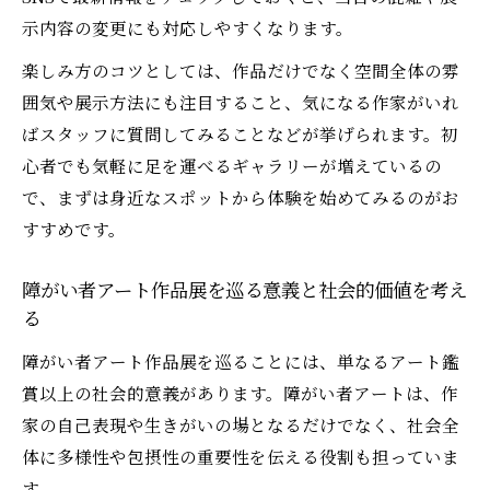
障がい者アートへの共感とファンになるプ
示内容の変更にも対応しやすくなります。
ロセス
楽しみ方のコツとしては、作品だけでなく空間全体の雰
障がい者アート作品展を通じた応援の多様
囲気や展示方法にも注目すること、気になる作家がいれ
な形
ばスタッフに質問してみることなどが挙げられます。初
障がい者アートの購入や寄付でできる支援
心者でも気軽に足を運べるギャラリーが増えているの
方法
で、まずは身近なスポットから体験を始めてみるのがお
障がい者アート展の多様な楽しみ方と活用術
すすめです。
障がい者アート展の活用法と鑑賞体験の深
障がい者アート作品展を巡る意義と社会的価値を考え
め方
る
障がい者アート作品展で広がる交流と学び
障がい者アート作品展を巡ることには、単なるアート鑑
の場
賞以上の社会的意義があります。障がい者アートは、作
障がい者アート展参加で得られる最新情報
家の自己表現や生きがいの場となるだけでなく、社会全
活用術
体に多様性や包摂性の重要性を伝える役割も担っていま
障がい者アート商品化を意識した展覧会の
す。